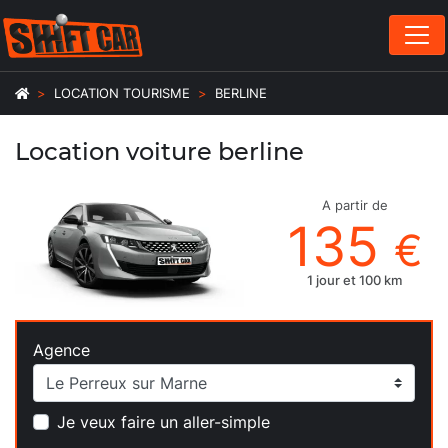
LOCATION TOURISME
BERLINE
Location voiture
berline
A partir de
135
€
1 jour et 100 km
Agence
Je veux faire un aller-simple