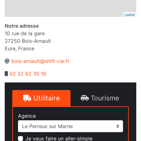
Leaflet
Notre adresse
10 rue de la gare
27250
Bois-Arnault
Eure
,
France
bois-arnault@shift-car.fr
02 32 62 35 16
Utilitaire
Tourisme
Agence
Je veux faire un aller-simple